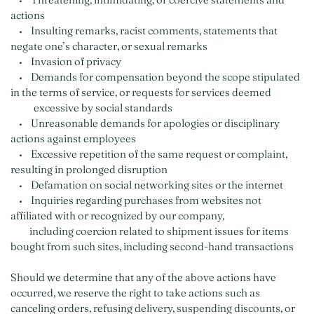
actions
• Insulting remarks, racist comments, statements that
negate one’s character, or sexual remarks
• Invasion of privacy
• Demands for compensation beyond the scope stipulated
in the terms of service, or requests for services deemed
excessive by social standards
• Unreasonable demands for apologies or disciplinary
actions against employees
• Excessive repetition of the same request or complaint,
resulting in prolonged disruption
• Defamation on social networking sites or the internet
• Inquiries regarding purchases from websites not
affiliated with or recognized by our company,
including coercion related to shipment issues for items
bought from such sites, including second-hand transactions
Should we determine that any of the above actions have
occurred, we reserve the right to take actions such as
canceling orders, refusing delivery, suspending discounts, or