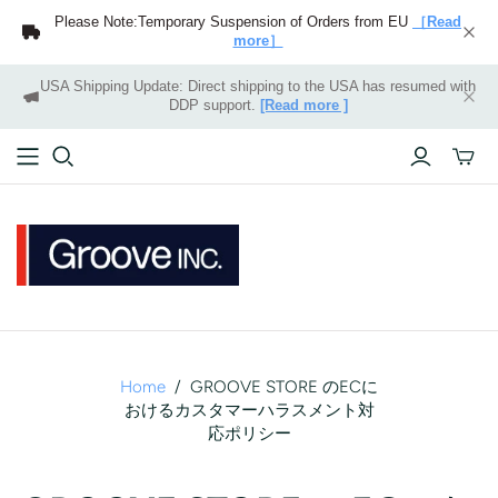
Please Note:Temporary Suspension of Orders from EU
［Read
more］
USA Shipping Update: Direct shipping to the USA has resumed with
DDP support.
[Read more ]
Toggle
mini
cart
Home
/
GROOVE STORE のECに
おけるカスタマーハラスメント対
応ポリシー