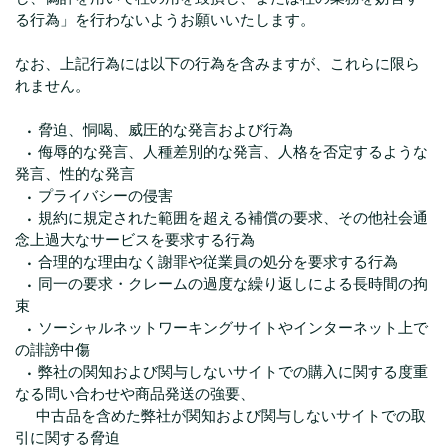
る行為」を行わないようお願いいたします。
なお、上記行為には以下の行為を含みますが、これらに限ら
れません。
• 脅迫、恫喝、威圧的な発言および行為
• 侮辱的な発言、人種差別的な発言、人格を否定するような
発言、性的な発言
• プライバシーの侵害
• 規約に規定された範囲を超える補償の要求、その他社会通
念上過大なサービスを要求する行為
• 合理的な理由なく謝罪や従業員の処分を要求する行為
• 同一の要求・クレームの過度な繰り返しによる長時間の拘
束
• ソーシャルネットワーキングサイトやインターネット上で
の誹謗中傷
• 弊社の関知および関与しないサイトでの購入に関する度重
なる問い合わせや商品発送の強要、
中古品を含めた弊社が関知および関与しないサイトでの取
引に関する脅迫