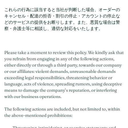
これらの行為に該当すると当社が判断した場合、オーダーの
キャンセル・配達の拒否・割引の停止・アカウントの停止な
どのサービスの提供をお断りします。また、悪質な場合は警
察・弁護士等に相談し、適切な対応をいたします。
Please take a moment to review this policy. We kindly ask that
you refrain from engaging in any of the following actions,
either directly or through a third party, towards our company
or our affiliates: violent demands, unreasonable demands
exceeding legal responsibilities, threatening behavior or
language, acts of violence, spreading rumors, using deceptive
means to damage the company’s reputation, or interfering
with our business operations.
The following actions are included, but not limited to, within
the above-mentioned prohibitions:
• Threatening, intimidating, or coercive statements and