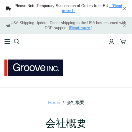
Please Note:Temporary Suspension of Orders from EU
［Read
more］
USA Shipping Update: Direct shipping to the USA has resumed with
DDP support.
[Read more ]
Toggle
mini
cart
Home
/
会社概要
会社概要