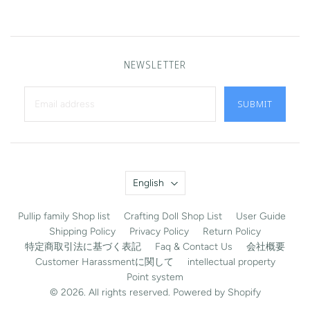
NEWSLETTER
SUBMIT
Language
English
Pullip family Shop list
Crafting Doll Shop List
User Guide
Shipping Policy
Privacy Policy
Return Policy
特定商取引法に基づく表記
Faq & Contact Us
会社概要
Customer Harassmentに関して
intellectual property
Point system
© 2026. All rights reserved. Powered by Shopify