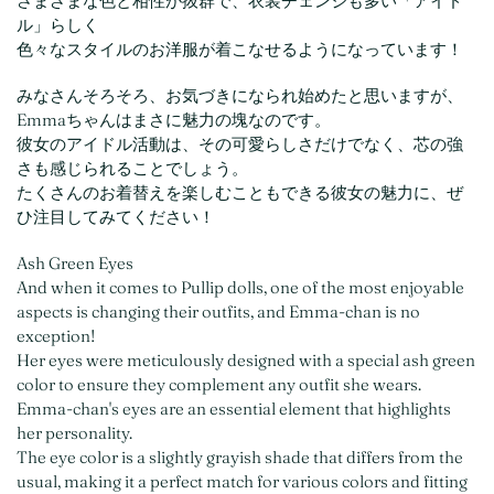
さまざまな色と相性が抜群で、衣装チェンジも多い「アイド
ル」らしく
色々なスタイルのお洋服が着こなせるようになっています！
みなさんそろそろ、お気づきになられ始めたと思いますが、
Emmaちゃんはまさに魅力の塊なのです。
彼女のアイドル活動は、その可愛らしさだけでなく、芯の強
さも感じられることでしょう。
たくさんのお着替えを楽しむこともできる彼女の魅力に、ぜ
ひ注目してみてください！
Ash Green Eyes
And when it comes to Pullip dolls, one of the most enjoyable
aspects is changing their outfits, and Emma-chan is no
exception!
Her eyes were meticulously designed with a special ash green
color to ensure they complement any outfit she wears.
Emma-chan's eyes are an essential element that highlights
her personality.
The eye color is a slightly grayish shade that differs from the
usual, making it a perfect match for various colors and fitting