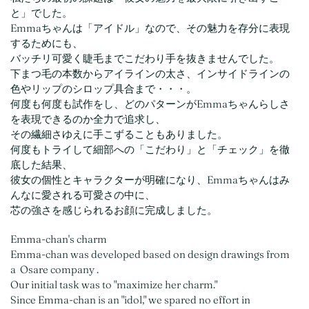
と」でした。
Emmaちゃんは「アイドル」なので、その魅力を存分に表現
するためにも、
バッチリ可愛く睫毛までこだわり手を抜きませんでした。
下まつ毛の本数からアイラインの太さ、インサイドラインの
色やリップのシロップ具合まで・・・。
何度も何度も試作をし、どのパターンがEmmaちゃんらしさ
を表現できるのか全力で追求し、
その繊細さゆえに手こずることもありました。
何度もトライして細部への「こだわり」と「チェック」を徹
底した結果、
彼女の個性とキャラクターが明確になり、Emmaちゃんはみ
んなに愛される可愛さの中に、
芯の強さを感じられるお顔に完成しました。
Emma-chan's charm
Emma-chan was developed based on design drawings from
a Osare company .
Our initial task was to "maximize her charm."
Since Emma-chan is an "idol," we spared no effort in