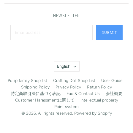
NEWSLETTER
SUBMIT
Language
English
Pullip family Shop list
Crafting Doll Shop List
User Guide
Shipping Policy
Privacy Policy
Return Policy
特定商取引法に基づく表記
Faq & Contact Us
会社概要
Customer Harassmentに関して
intellectual property
Point system
© 2026. All rights reserved. Powered by Shopify