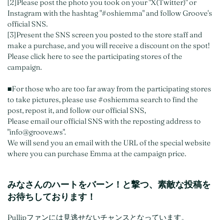
[2]Please post the photo you took on your "X(Twitter)" or
Instagram with the hashtag "#oshiemma" and follow Groove's
official SNS.
[3]Present the SNS screen you posted to the store staff and
make a purchase, and you will receive a discount on the spot!
Please click here to see the participating stores of the
campaign.
■For those who are too far away from the participating stores
to take pictures, please use #oshiemma search to find the
post, repost it, and follow our official SNS,
Please email our official SNS with the reposting address to
"info@groove.ws".
We will send you an email with the URL of the special website
where you can purchase Emma at the campaign price.
みなさんのハートをバーン！と撃つ、素敵な投稿を
お待ちしております！
Pullipファンには見逃せないチャンスとなっています。