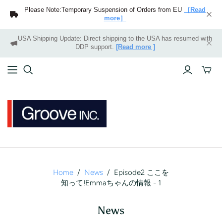
Please Note:Temporary Suspension of Orders from EU
［Read
more］
USA Shipping Update: Direct shipping to the USA has resumed with
DDP support.
[Read more ]
Toggle
mini
cart
Home
/
News
/
Episode2 ここを
知って!Emmaちゃんの情報 - 1
News