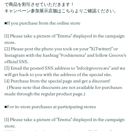
で商品を割引させていただきます！
キャンペーン参加展示店舗はこちらよりご確認ください。
■If you purchase from the online store
[1] Please take a picture of "Emma" displayed in the campaign
store.
[2] Please post the photo you took on your "X(Twitter)" or
Instagram with the hashtag "#oshiemma" and follow Groove's
official SNS.
[3] Email the posted SNS address to "info@groove.ws" and we
will get back to you with the address of the special site.
[4] Purchase from the special page and get a discount!
（Please note that discounts are not available for purchases
made through the regular product page.）
■For in-store purchases at participating stores
[1] Please take a picture of "Emma" displayed in the campaign
store.