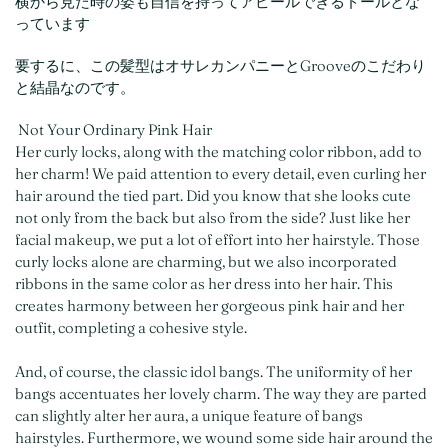
横から見た時の姿も自信を持ってアピールできるドールとな
っています
要するに、この髪型はオサレカンパニーとGrooveのこだわり
と結晶なのです。
Not Your Ordinary Pink Hair
Her curly locks, along with the matching color ribbon, add to
her charm! We paid attention to every detail, even curling her
hair around the tied part. Did you know that she looks cute
not only from the back but also from the side? Just like her
facial makeup, we put a lot of effort into her hairstyle. Those
curly locks alone are charming, but we also incorporated
ribbons in the same color as her dress into her hair. This
creates harmony between her gorgeous pink hair and her
outfit, completing a cohesive style.
And, of course, the classic idol bangs. The uniformity of her
bangs accentuates her lovely charm. The way they are parted
can slightly alter her aura, a unique feature of bangs
hairstyles. Furthermore, we wound some side hair around the