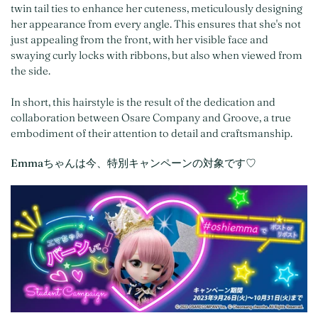
twin tail ties to enhance her cuteness, meticulously designing
her appearance from every angle. This ensures that she's not
just appealing from the front, with her visible face and
swaying curly locks with ribbons, but also when viewed from
the side.
In short, this hairstyle is the result of the dedication and
collaboration between Osare Company and Groove, a true
embodiment of their attention to detail and craftsmanship.
Emmaちゃんは今、特別キャンペーンの対象です♡