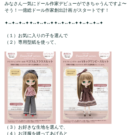
みなさん一気にドール作家デビューができちゃうんですよ〜
そう！一億総ドール作家創出計画 がスタートです！
✦••✦••✦••✦✦••✦••✦••✦✦••✦••✦••✦✦••✦••✦••✦
（１）お気に入りの子を選んで
（２）専用型紙を使って、
（３）お好きな生地を選んで、
（４）お洋服を縫ってあげると