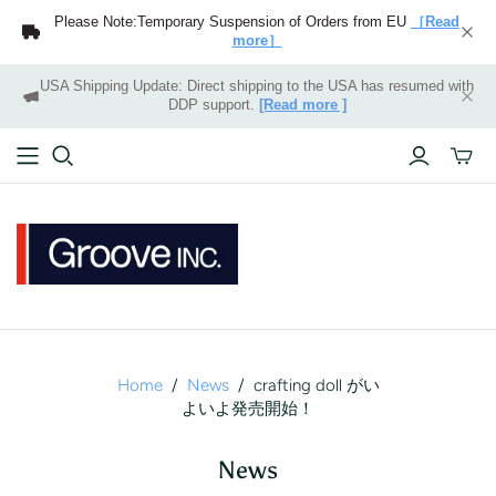
Please Note:Temporary Suspension of Orders from EU
［Read
more］
USA Shipping Update: Direct shipping to the USA has resumed with
DDP support.
[Read more ]
Toggle
mini
cart
Home
/
News
/
crafting doll がい
よいよ発売開始！
News